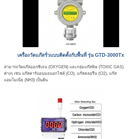
เครื่องวัดแก๊สรั่วแบบติดตั้งกับพื้นที่ รุ่น GTD-3000Tx
สามารถวัดแก๊สออกซิเจน (OXYGEN) และกลุ่มแก๊สพิษ (TOXIC GAS)
ต่างๆ เช่น แก๊สคาร์บอนมอนอกไซด์ (CO), แก๊สคลอรีน (Cl2), แก๊ส
แอมโมเนีย (NH3) เป็นต้น