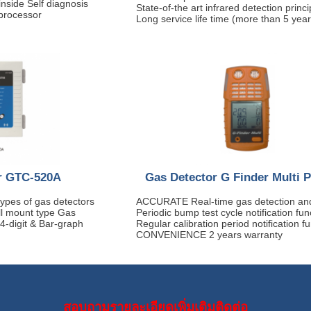
inside Self diagnosis
State-of-the art infrared detection princi
oprocessor
Long service life time (more than 5 year
r GTC-520A
Gas Detector G Finder Multi P
types of gas detectors
ACCURATE Real-time gas detection and
all mount type Gas
Periodic bump test cycle notification fun
 4-digit & Bar-graph
Regular calibration period notification fu
CONVENIENCE 2 years warranty
สอบถามรายละเอียดเพิ่มเติมติดต่อ