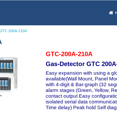
GTC 200A-210A
A
GTC-200A-210A
Gas-Detector GTC 200A
Easy expansion with using a gl
available(Wall Mount, Panel Mo
with 4-digit & Bar-graph (32 seg
alarm stages (Green, Yellow, Re
contact output Easy configurat
isolated serial data communicat
Time delay) Peak hold Self di