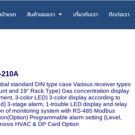
หน้าแรก
สินค้าของเรา
เกี่ยวกับเรา
ติดต่อเรา
-210A
obal standard DIN type case Various receiver types
unt and 19" Rack Type) Gas concentration display
ment, 3-color LED) 3-color display according to
d) 3-stage alarm, 1-trouble LED display and relay
ion of monitoring system with RS-485 Modbus
ion(Option) Programmable alarm setting (Level,
agnosis HVAC & DP Card Option