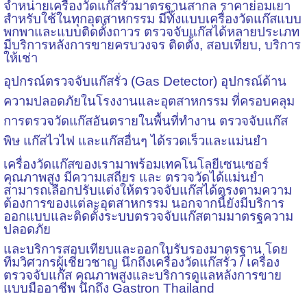
จำหน่ายเครื่องวัดแก๊สรั่วมาตรฐานสากล ราคาย่อมเยา
สำหรับใช้ในทุกอุตสาหกรรม มีทั้งแบบเครื่องวัดแก๊สแบบ
พกพาและแบบติดตั้งถาวร ตรวจจับแก๊สได้หลายประเภท
มีบริการหลังการขายครบวงจร ติดตั้ง, สอบเทียบ, บริการ
ให้เช่า
อุปกรณ์ตรวจจับแก๊สรั่ว (Gas Detector) อุปกรณ์ด้าน
ความปลอดภัยในโรงงานและอุตสาหกรรม ที่ครอบคลุม
การตรวจวัดแก๊สอันตรายในพื้นที่ทำงาน ตรวจจับแก๊ส
พิษ แก๊สไวไฟ และแก๊สอื่นๆ ได้รวดเร็วและแม่นยำ
เครื่องวัดแก๊สของเรามาพร้อมเทคโนโลยีเซนเซอร์
คุณภาพสูง มีความเสถียร และ ตรวจวัดได้แม่นยำ
สามารถเลือกปรับแต่งให้ตรวจจับแก๊สได้ตรงตามความ
ต้องการของแต่ละอุตสาหกรรม นอกจากนี้ยังมีบริการ
ออกแบบและติดตั้งระบบตรวจจับแก๊สตามมาตรฐความ
ปลอดภัย
และบริการสอบเทียบและออกใบรับรองมาตรฐาน โดย
ทีมวิศวกรผู้เชี่ยวชาญ นึกถึงเครื่องวัดแก๊สรั่ว / เครื่อง
ตรวจจับแก๊ส คุณภาพสูงและบริการดูแลหลังการขาย
แบบมืออาชีพ นึกถึง Gastron Thailand