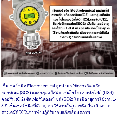
เซ็นเซอร์ชนิด Electrohemical ถูกนำมาใช้ตรวจวัด แก๊ส
ออกซิเจน (SO2) และกลุ่มแก๊สพิษ เช่นไฮโดรเจนซัลไฟด์ (H2S)
คลอรีน (CI2) ซัลเฟอร์ไดออกไซด์ (SO2) โดยมีอายุการใช้งาน 1-
3 ปี เซ็นเซอร์ชนิดนี้มีอายุการใช้งานสั้นกว่าขนิดอื่น เนื่องจาก
สารเคมีที่ใช้ในการทำปฎิกิริยากับแก๊สเสื่ิอมสภาพ