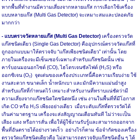
หากพื้นที่ทำงานมีความเสี่ยงจากหลายแก๊ส การเลือกใช้เครื่อง
แบบหลายแก๊ส (Multi Gas Detector) จะเหมาะสมและปลอดภัย
มากกว่า
- แบบตรวจวัดหลายแก๊ส (Multi Gas Detector)
เครื่องตรวจวัด
แก๊สชนิดเดียว (Single Gas Detector) คืออุปกรณ์ตรวจวัดแก๊สที่
ถูกออกแบบมาให้ตรวจจับ “แก๊สเพียงชนิดเดียว” เท่านั้น โดย
ภายในเครื่องจะมีเซ็นเซอร์เฉพาะสำหรับแก๊สชนิดนั้น เช่น
คาร์บอนมอนอกไซด์ (CO), ไฮโดรเจนซัลไฟด์ (H₂S) หรือ
ออกซิเจน (O₂) จุดเด่นของเครื่องประเภทนี้คือความเรียบง่าย ใช้
งานสะดวก ขนาดเล็ก น้ำหนักเบา และมักมีความแม่นยำสูง
สำหรับแก๊สที่กำหนดไว้ เหมาะสำหรับงานที่ทราบแน่ชัดว่ามี
ความเสี่ยงจากแก๊สชนิดใดชนิดหนึ่ง เช่น งานในพื้นที่ที่มีโอกาส
เกิด CO หรือ H₂S เพียงอย่างเดียว เมื่อระดับแก๊สที่ตรวจวัดได้
เกินค่ามาตรฐาน เครื่องจะส่งสัญญาณเตือนทันที ไม่ว่าจะเป็น
เสียง แสง หรือการสั่น เพื่อให้ผู้ใช้งานรับรู้และสามารถออกจาก
พื้นที่อันตรายได้อย่างรวดเร็ว อย่างไรก็ตาม ข้อจำกัดของเครื่อง
ตรวจวัดแก๊สชนิดเดียวคือ ไม่สามารถตรวจจับแก๊สชนิดอื่น ๆ ได้