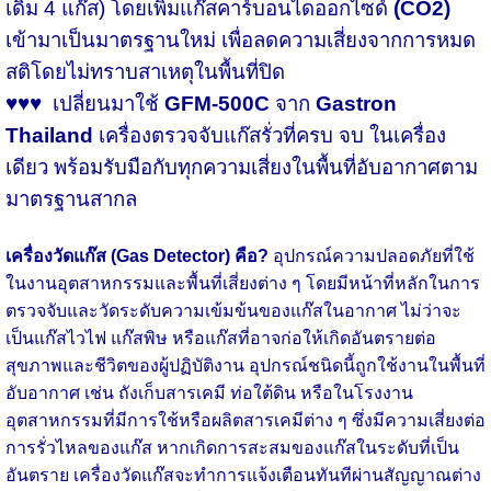
เดิม 4 แก๊ส) โดยเพิ่มแก๊สคาร์บอนไดออกไซด์
(CO2)
เข้ามาเป็นมาตรฐานใหม่ เพื่อลดความเสี่ยงจากการหมด
สติโดยไม่ทราบสาเหตุในพื้นที่ปิด
♥♥♥ เปลี่ยนมาใช้
GFM-500C
จาก
Gastron
Thailand
เครื่องตรวจจับแก๊สรั่วที่ครบ จบ ในเครื่อง
เดียว พร้อมรับมือกับทุกความเสี่ยงในพื้นที่อับอากาศตาม
มาตรฐานสากล
เครื่องวัดแก๊ส (Gas Detector) คือ?
อุปกรณ์ความปลอดภัยที่ใช้
ในงานอุตสาหกรรมและพื้นที่เสี่ยงต่าง ๆ โดยมีหน้าที่หลักในการ
ตรวจจับและวัดระดับความเข้มข้นของแก๊สในอากาศ ไม่ว่าจะ
เป็นแก๊สไวไฟ แก๊สพิษ หรือแก๊สที่อาจก่อให้เกิดอันตรายต่อ
สุขภาพและชีวิตของผู้ปฏิบัติงาน
อุปกรณ์ชนิดนี้ถูกใช้งานในพื้นที่
อับอากาศ เช่น ถังเก็บสารเคมี ท่อใต้ดิน หรือในโรงงาน
อุตสาหกรรมที่มีการใช้หรือผลิตสารเคมีต่าง ๆ ซึ่งมีความเสี่ยงต่อ
การรั่วไหลของแก๊ส หากเกิดการสะสมของแก๊สในระดับที่เป็น
อันตราย เครื่องวัดแก๊สจะทำการแจ้งเตือนทันทีผ่านสัญญาณต่าง