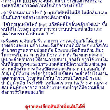
ก๊าซไวไฟ (
ตรวจจับความเข้มข้นของก๊าซหรือไอ
-
LEL)
ระเหยที่สามารถติดไฟหรือเกิดการระเบิดได้
คาร์บอนมอนอกไซด์ (
แก๊สพิษที่ไม่มีสี ไม่มีกลิ่น และ
-
CO)
เป็นอันตรายต่อระบบทางเดินหายใจ
ไฮโดรเจนซัลไฟด์ (
₂
แก๊สพิษที่มีกลิ่นคล้ายไข่เน่า ซึ่ง
-
H
S)
พบได้ในโรงงานอุตสาหกรรม ระบบบำบัดน้ำเสีย และ
อุตสาหกรรมน้ำมันและก๊าซ
เครื่องตรวจจับแก๊สรั่ว สามารถตรวจ
จจับแก๊สได้อย่าง
รวดเร็วและแม่นยำ และแ
จ้งเตือนทันทีเมื่อระดับแก๊สเกิน
ค่ามาตรฐานความปลอดภัย
มีระบบแจ้งเตือนด้วยเสียง
ไฟกระพริบ และการสั่น มี
ขนาดกะทัดรัด พกพาสะดวก
เหมาะสำหรับการใช้งานภาคสนาม
รองรับการใช้งานใน
พื้นที่อับอากาศและสภาพแวดล้อมที่มีความเสี่ยง
ช่วยลด
ความเสี่ยงในการเกิดอุบัติเหตุและเพิ่มความปลอดภัยให้
กับผู้ปฏิบัติงาน
เครื่องตรวจจับแก๊สเหมาะสำหรับโรงงาน
อุตสาหกรรม โรงกลั่นน้ำมัน โรงงานปิโตรเคมี ระบบ
บำบัดน้ำเสีย โรงไฟฟ้า เหมืองแร่ งานก่อสร้าง งานตรวจ
สอบพื้นที่อับอากาศ รวมถึงงานซ่อมบำรุงที่มีความเสี่ยง
ต่อการรั่วไหลของแก๊ส
ดูรายละเอียดสินค้าเพิ่มเติมได้ที่