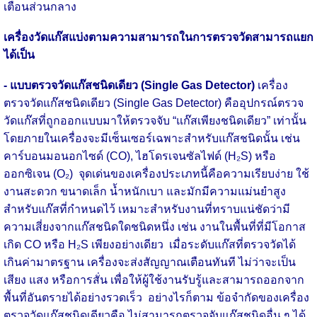
เตือนส่วนกลาง
เครื่องวัดแก๊ส
แบ่งตามความสามารถในการตรวจวัดสามารถแยก
ได้เป็น
- แบบตรวจวัดแก๊สชนิดเดียว (Single Gas Detector)
เครื่อง
ตรวจวัดแก๊สชนิดเดียว (Single Gas Detector) คืออุปกรณ์ตรวจ
วัดแก๊สที่ถูกออกแบบมาให้ตรวจจับ “แก๊สเพียงชนิดเดียว” เท่านั้น
โดยภายในเครื่องจะมีเซ็นเซอร์เฉพาะสำหรับแก๊สชนิดนั้น เช่น
คาร์บอนมอนอกไซด์ (CO), ไฮโดรเจนซัลไฟด์ (H₂S) หรือ
ออกซิเจน (O₂) จุดเด่นของเครื่องประเภทนี้คือความเรียบง่าย ใช้
งานสะดวก ขนาดเล็ก น้ำหนักเบา และมักมีความแม่นยำสูง
สำหรับแก๊สที่กำหนดไว้ เหมาะสำหรับงานที่ทราบแน่ชัดว่ามี
ความเสี่ยงจากแก๊สชนิดใดชนิดหนึ่ง เช่น งานในพื้นที่ที่มีโอกาส
เกิด CO หรือ H₂S เพียงอย่างเดียว เมื่อระดับแก๊สที่ตรวจวัดได้
เกินค่ามาตรฐาน เครื่องจะส่งสัญญาณเตือนทันที ไม่ว่าจะเป็น
เสียง แสง หรือการสั่น เพื่อให้ผู้ใช้งานรับรู้และสามารถออกจาก
พื้นที่อันตรายได้อย่างรวดเร็ว อย่างไรก็ตาม ข้อจำกัดของเครื่อง
ตรวจวัดแก๊สชนิดเดียวคือ ไม่สามารถตรวจจับแก๊สชนิดอื่น ๆ ได้