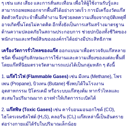
ๆ เช่น แสง เสียง และการสั่นสะเทือน เพื่อให้ผู้ใช้งานรับรู้และ
สามารถอพยพออกจากพื้นที่ได้อย่างรวดเร็ว
การมีเครื่องวัดแก๊ส
ติดตัวหรือประจำพื้นที่ทำงาน จึงช่วยลดความเสี่ยงจากอุบัติเหตุที่
อาจเกิดขึ้นโดยไม่คาดคิด อีกทั้งยังเป็นการเสริมสร้างมาตรฐาน
ด้านความปลอดภัยในสถานประกอบการ ช่วยปกป้องทั้งชีวิตของ
พนักงานและทรัพย์สินขององค์กรได้อย่างมีประสิทธิภาพ
เครื่องวัดการรั่วไหลของแก๊ส
ออกแบบมาเพื่อตรวจจับแก๊สหลาย
ชนิด ขึ้นอยู่กับลักษณะการใช้งานและความเสี่ยงของแต่ละพื้นที่
โดยแก๊สที่นิยมตรวจวัดสามารถแบ่งได้เป็นกลุ่มหลัก ๆ ดังนี้
1.
แก๊สไวไฟ (Flammable Gases)
เช่น มีเทน (Methane), โพร
เพน (Propane), บิวเทน (Butane) ซึ่งพบได้ในโรงงาน
อุตสาหกรรม ปิโตรเคมี หรือระบบแก๊สหุงต้ม หากรั่วไหลและ
สะสมในปริมาณมาก อาจทำให้เกิดการระเบิดได้
2.
แก๊สพิษ (Toxic Gases)
เช่น คาร์บอนมอนอกไซด์ (CO),
ไฮโดรเจนซัลไฟด์ (H₂S), คลอรีน (Cl₂) แก๊สเหล่านี้เป็นอันตราย
ต่อร่างกายแม้ได้รับในปริมาณเล็กน้อย