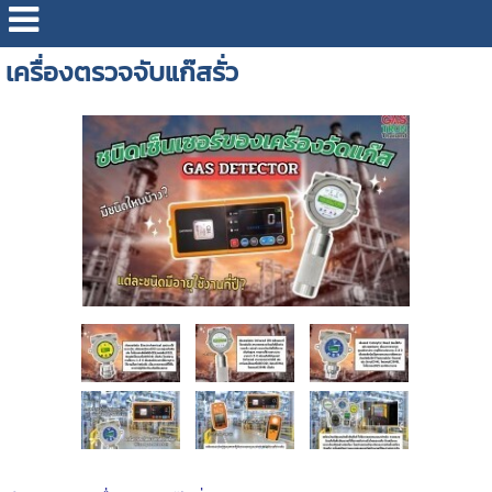
เครื่องตรวจจับแก๊สรั่ว