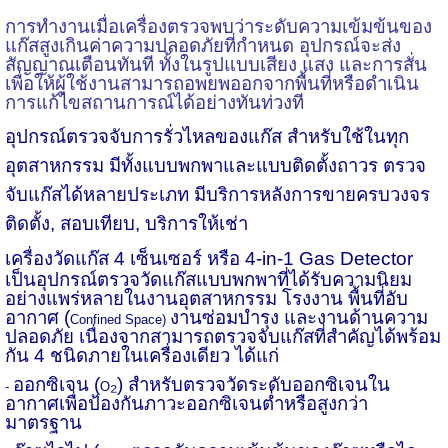
การทำงาน
เมื่อเครื่องตรวจพบว่าระดับความเข้มข้นของ
แก๊สสูงเกินค่าความปลอดภัยที่กำหนด อุปกรณ์จะส่ง
สัญญาณเตือนทันที ทั้งในรูปแบบเสียง แสง และการสั่น
เพื่อให้ผู้ใช้งานสามารถอพยพออกจากพื้นที่หรือดำเนิน
การแก้ไขสถานการณ์ได้อย่างทันท่วงที
อุปกรณ์ตรวจจับการรั่วไหลของแก๊ส
สำหรับใช้ในทุก
อุตสาหกรรม มีทั้งแบบพกพาและแบบติดตั้งถาวร ตรวจ
จับแก๊สได้หลายประเภท มีบริการหลังการขายครบวงจร
ติดตั้ง, สอบเทียบ, บริการให้เช่า
เครื่องวัดแก๊ส 4 เซ็นเซอร์ หรือ 4-
in-
1
Gas Detector
เป็นอุปกรณ์ตรวจวัดแก๊สแบบพกพาที่ได้รับความนิยม
อย่างแพร่หลายในงานอุตสาหกรรม โรงงาน พื้นที่อับ
อากาศ (
งานซ่อมบำรุง และงานด้านความ
Confined Space)
ปลอดภัย เนื่องจากสามารถตรวจจับแก๊สที่สำคัญได้พร้อม
กัน 4 ชนิดภายในเครื่องเดียว ได้แก่
ออกซิเจน (
₂
)
สำหรับตรวจวัดระดับออกซิเจนใน
-
O
อากาศ
เพื่อป้องกันภาวะออกซิเจนต่ำหรือสูงกว่า
มาตรฐาน