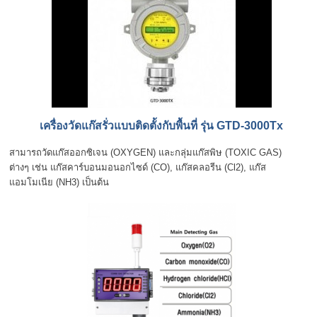
เครื่องวัดแก๊สรั่วแบบติดตั้งกับพื้นที่ รุ่น GTD-3000Tx
สามารถวัดแก๊สออกซิเจน (OXYGEN) และกลุ่มแก๊สพิษ (TOXIC GAS)
ต่างๆ เช่น แก๊สคาร์บอนมอนอกไซด์ (CO), แก๊สคลอรีน (Cl2), แก๊ส
แอมโมเนีย (NH3) เป็นต้น