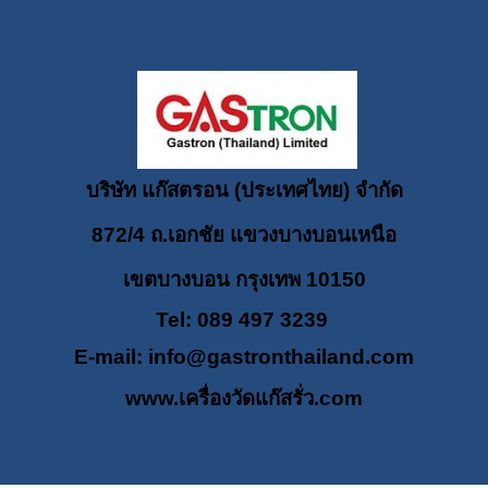
บริษัท แก๊สตรอน (ประเทศไทย) จำกัด
872/4 ถ.เอกชัย แขวงบางบอนเหนือ
เขตบางบอน กรุงเทพ 10150
Tel: 089 497 3239
E-mail:
info@gastronthailand.com
www.เครื่องวัดแก๊สรั่ว.com