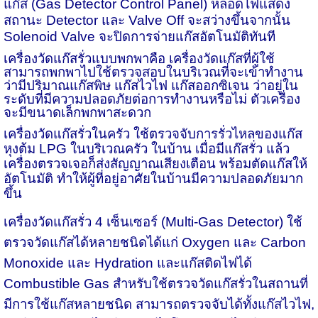
แก๊ส (Gas Detector Control Panel) หลอดไฟแสดง
สถานะ Detector และ Valve Off จะสว่างขึ้นจากนั้น
Solenoid Valve จะปิดการจ่ายแก๊สอัตโนมัติทันที
เครื่องวัดแก๊สรั่วแบบพกพา
คือ เครื่องวัดแก๊สที่ผู้ใช้
สามารถพกพาไปใช้ตรวจสอบในบริเวณที่จะเข้าทำงาน
ว่ามีปริมาณแก๊สพิษ แก๊สไวไฟ แก๊สออกซิเจน ว่าอยู่ใน
ระดับที่มีความปลอดภัยต่อการทำงานหรือไม่ ตัวเครื่อง
จะมีขนาดเล็กพกพาสะดวก
เครื่องวัดแก๊สรั่วในครัว ใช้ตรวจจับการรั่วไหลของแก๊ส
หุงต้ม
LPG
ในบริเวณครัว ในบ้าน เมื่อมีแก๊สรั่ว แล้ว
เครื่องตรวจเจอก็ส่งสัญญาณเสียงเตือน พร้อมตัดแก๊สให้
อัตโนมัติ ทำให้ผู้ที่อยู่อาศัยในบ้านมีความปลอดภัยมาก
ขึ้น
เครื่องวัดแก๊สรั่ว 4 เซ็นเซอร์
(Multi-Gas Detector) ใช้
ตรวจวัดแก๊สได้หลายชนิดได้แก่ Oxygen และ Carbon
Monoxide และ Hydration และแก๊สติดไฟได้
Combustible Gas สำหรับใช้ตรวจวัดแก๊สรั่วในสถานที่
มีการใช้แก๊สหลายชนิด สามารถตรวจจับได้ทั้งแก๊สไวไฟ,