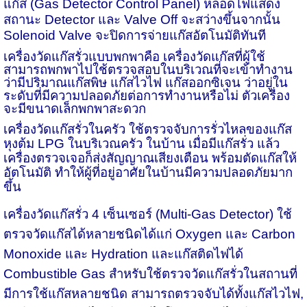
แก๊ส (Gas Detector Control Panel) หลอดไฟแสดง
สถานะ Detector และ Valve Off จะสว่างขึ้นจากนั้น
Solenoid Valve จะปิดการจ่ายแก๊สอัตโนมัติทันที
เครื่องวัดแก๊สรั่วแบบพกพา
คือ เครื่องวัดแก๊สที่ผู้ใช้
สามารถพกพาไปใช้ตรวจสอบในบริเวณที่จะเข้าทำงาน
ว่ามีปริมาณแก๊สพิษ แก๊สไวไฟ แก๊สออกซิเจน ว่าอยู่ใน
ระดับที่มีความปลอดภัยต่อการทำงานหรือไม่ ตัวเครื่อง
จะมีขนาดเล็กพกพาสะดวก
เครื่องวัดแก๊สรั่วในครัว ใช้ตรวจจับการรั่วไหลของแก๊ส
หุงต้ม
LPG
ในบริเวณครัว ในบ้าน เมื่อมีแก๊สรั่ว แล้ว
เครื่องตรวจเจอก็ส่งสัญญาณเสียงเตือน พร้อมตัดแก๊สให้
อัตโนมัติ ทำให้ผู้ที่อยู่อาศัยในบ้านมีความปลอดภัยมาก
ขึ้น
เครื่องวัดแก๊สรั่ว 4 เซ็นเซอร์
(Multi-Gas Detector) ใช้
ตรวจวัดแก๊สได้หลายชนิดได้แก่ Oxygen และ Carbon
Monoxide และ Hydration และแก๊สติดไฟได้
Combustible Gas สำหรับใช้ตรวจวัดแก๊สรั่วในสถานที่
มีการใช้แก๊สหลายชนิด สามารถตรวจจับได้ทั้งแก๊สไวไฟ,