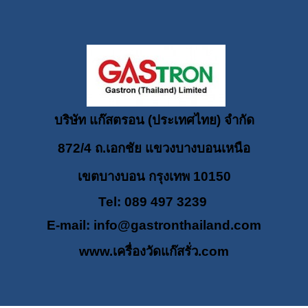
บริษัท แก๊สตรอน (ประเทศไทย) จำกัด
872/4 ถ.เอกชัย แขวงบางบอนเหนือ
เขตบางบอน กรุงเทพ 10150
Tel: 089 497 3239
E-mail:
info@gastronthailand.com
www.เครื่องวัดแก๊สรั่ว.com