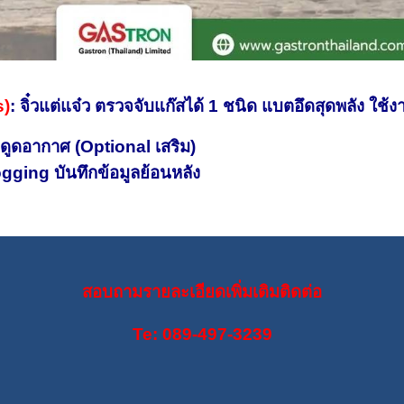
s)
: จิ๋วแต่แจ๋ว ตรวจจับแก๊สได้ 1 ชนิด แบตอึดสุดพลัง ใช
มดูดอากาศ (Optional เสริม)
ging บันทึกข้อมูลย้อนหลัง
สอบถามรายละเอียดเพิ่มเติมติดต่อ
Te: 089-497-3239