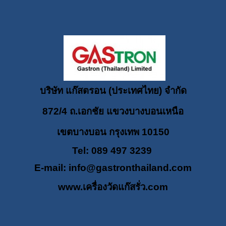
บริษัท แก๊สตรอน (ประเทศไทย) จำกัด
872/4 ถ.เอกชัย แขวงบางบอนเหนือ
เขตบางบอน กรุงเทพ 10150
Tel: 089 497 3239
E-mail:
info@gastronthailand.com
www.เครื่องวัดแก๊สรั่ว.com