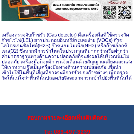
เครื่องตรวจจับก๊าซรั่ว (
Gas detector)
คือเครื่องมือที่ใช้ตรวจวัด
ก๊าซไวไฟ(
LEL)
สารประกอบอินทรีย์ระเหยง่าย (
VOCs)
ก๊าซ
ไฮโดรเจนซัลไฟต์(
H
2
S)
ก๊าซแอมโมเนีย(
NH
3) หรือก๊าซอ็อกซิ
เจน(
O
2) ซึ่งหากมีการรั่วไหลในประมาณที่มากกว่าหรือต่ำกว่า
ค่ามาตราฐานทางด้านความปลอดภัยก็จะส่งผลให้บริเวณนั้นไม่
ปลอดภัย เครื่องมือก็จะมีการแจ้งเตือนด้วยสัญญาณเสียงและแสง
ให้เราทราบ จึงเป็นเครื่องมือทางด้านความปลอดภัย เพื่อนำ
เข้าไปใช้ในพื้นที่เสี่ยงที่อาจจะมีการรั่วของก๊าซต่างๆ เพื่อตรวจ
วัดให้แน่ใจว่าพื้นที่นั้นปลอดภัยจึงจะสามารถเข้าไปยังพื้นที่นั้นได้
สอบถามรายละเอียดเพิ่มเติมติดต่อ
Te: 089-497-3239