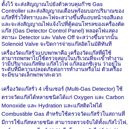
ตั้งไว้ จะส่งสัญญาณไปยังตัวควบคุมก๊าซ Gas
Controller และส่งสัญญาณเตือนพร้อมบอกปริมาณของ
แก๊สที่รั่วให้ทราบและไฟจะสว่างขึ้นที่แถบหน้าจอสีแดง
และจะส่งสัญญาณไฟแจ้งไปที่ตู้คอนโทรลของเครื่องตัด
แก๊ส (Gas Detector Control Panel) หลอดไฟแสดง
สถานะ Detector และ Valve Off จะสว่างขึ้นจากนั้น
Solenoid Valve จะปิดการจ่ายแก๊สอัตโนมัติทันที
เครื่องวัดแก๊สรั่วแบบพกพา
คือ เครื่องวัดแก๊สที่ผู้ใช้
สามารถพกพาไปใช้ตรวจสอบในบริเวณที่จะเข้าทำงาน
ว่ามีปริมาณแก๊สพิษ แก๊สไวไฟ แก๊สออกซิเจน ว่าอยู่ใน
ระดับที่มีความปลอดภัยต่อการทำงานหรือไม่ ตัวเครื่อง
จะมีขนาดเล็กพกพาสะดวก
เ
ครื่องวัดแก๊สรั่ว 4 เซ็นเซอร์
(Multi-Gas Detector) ใช้
ตรวจวัดแก๊สได้หลายชนิดได้แก่ Oxygen และ Carbon
Monoxide และ Hydration และแก๊สติดไฟได้
Combustible Gas สำหรับใช้ตรวจวัดแก๊สรั่วในสถานที่
มีการใช้แก๊สหลายชนิด สามารถตรวจจับได้ทั้งแก๊สไวไฟ,